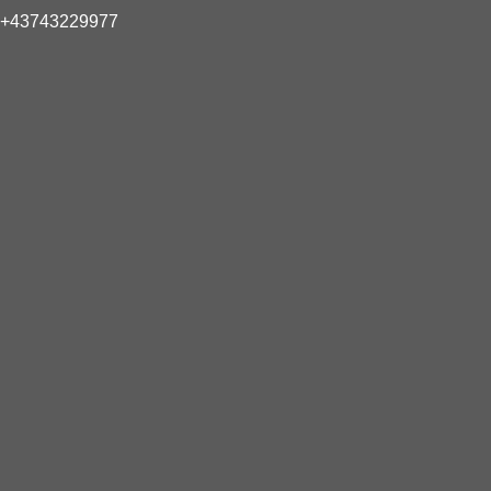
lefon:
+43743229977