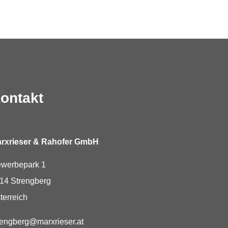
ontakt
rxrieser & Rahofer GmbH
werbepark 1
14
Strengberg
terreich
Mail:
rengberg@marxrieser.at