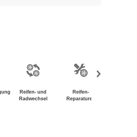
gung
Reifen- und
Reifen-
Reifendruck
Radwechsel
Reparaturen