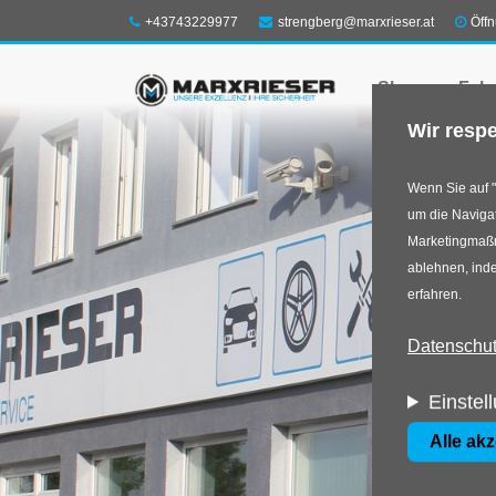
Direkt
Telefon:
E-Mail:
+43743229977
strengberg@marxrieser.at
Öff
zum
Shop
Felg
Inhalt
Wir respe
Wenn Sie auf "
um die Navigat
Marketingmaßna
ablehnen, inde
erfahren.
Datenschutz
Einstel
Alle ak